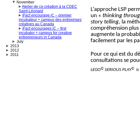
November
Atelier de co-création à la CDEC
L’approche LSP perme
Saint-Léonard
un «
thinking throug
iFact encourage iC – premier
incubateur + campus des entreprises
story telling
, la mét
créatives au Canada
compréhension plus r
iFact encourages iC – first
incubator + campus for creative
augmente la probabili
entrepreneurs in Canada
facilement par les pa
July
2013
2012
Pour ce qui est du d
2011
consultations se po
©
©
LEGO
SERIOUS PLAY
is