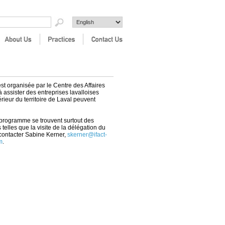
t organisée par le Centre des Affaires
 assister des entreprises lavalloises
ieur du territoire de Laval peuvent
programme se trouvent surtout des
s telles que la visite de la délégation du
 contacter Sabine Kerner,
skerner@ifact-
m
.