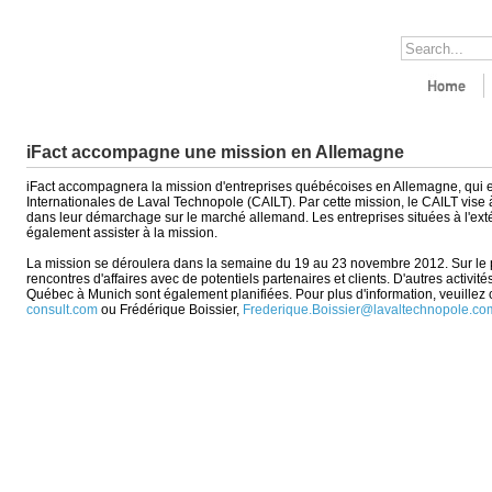
iFact accompagne une mission en Allemagne
iFact accompagnera la mission d'entreprises québécoises en Allemagne, qui es
Internationales de Laval Technopole (CAILT). Par cette mission, le CAILT vise à
dans leur démarchage sur le marché allemand. Les entreprises situées à l'extér
également assister à la mission.
La mission se déroulera dans la semaine du 19 au 23 novembre 2012. Sur le 
rencontres d'affaires avec de potentiels partenaires et clients. D'autres activité
Québec à Munich sont également planifiées. Pour plus d'information, veuillez
consult.com
ou Frédérique Boissier,
Frederique.Boissier@lavaltechnopole.co