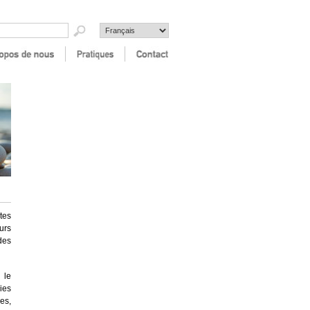
tes
urs
des
 le
ies
es,