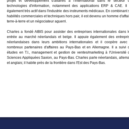
projet et développement d'affaires à l'international dans le secteur 
technologies d'information, notamment des applications ERP & CAE. Il 
également très actif dans l'industrie des instruments médicaux. En combinant 
habilités commerciales et techniques hors pair, il est devenu un homme d'affai
terre-à-terre et un négociateur aguerri.
Charles a fondé AIBIS pour assister des entreprises internationales dans l
entrée au marché néerlandais et belge. Il appuie également des entrepri
néerlandaises dans leurs ambitions internationales et il coopère avec
nombreux partenaires d'affaires au Pays-Bas et en Allemagne. Il a suivi 
études en T.I., management et gestion de ventes/marketing à l'Université 
Sciences Appliquées Saxion, au Pays-Bas. Charles parle néerlandais, allem
et anglais; il habite près de la frontière dans l'Est des Pays-Bas.
hnologie
Finances
Développement