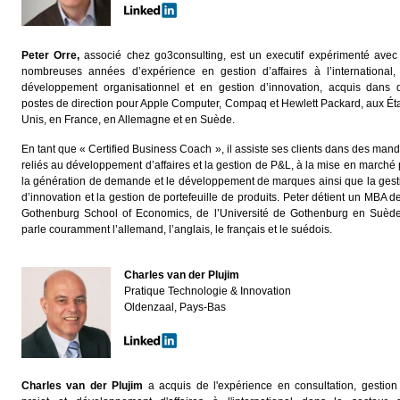
Peter Orre,
associé chez go3consulting, est un executif expérimenté avec
nombreuses années d’expérience en gestion d’affaires à l’international,
développement organisationnel et en gestion d’innovation, acquis dans 
postes de direction pour Apple Computer, Compaq et Hewlett Packard, aux Éta
Unis, en France, en Allemagne et en Suède.
En tant que « Certified Business Coach », il assiste ses clients dans des mand
reliés au développement d’affaires et la gestion de P&L, à la mise en marché 
la génération de demande et le développement de marques ainsi que la gest
d’innovation et la gestion de portefeuille de produits. Peter détient un MBA de
Gothenburg School of Economics, de l’Université de Gothenburg en Suède.
parle couramment l’allemand, l’anglais, le français et le suédois.
Charles van der Plujim
Pratique Technologie & Innovation
Oldenzaal, Pays-Bas
Charles van der Plujim
a acquis de l'expérience en consultation, gestion